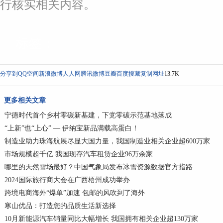
行核实相关内容。
标签：
分享到
QQ空间
新浪微博
人人网
腾讯微博
豆瓣
百度搜藏
复制网址
13.7K
更多相关文章
宁德时代首个乡村零碳新基建，下党零碳示范基地落成
“上新”也“上心” — 伊纳宝新品满载高蛋白！
制造业助力珠海航展尽显大国力量，我国制造业相关企业超600万家
市场规模超千亿 我国现存汽车租赁企业96万余家
哪里的天然雪场最好？中国气象局发布冰雪资源数据官方指路
2024国际旅行商大会在广西梧州成功举办
跨境电商海外“爆单”加速 包邮的风吹到了海外
寒山优品：打造您的品质生活新选择
10月新能源汽车销量同比大幅增长 我国拥有相关企业超130万家