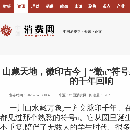
财经
资讯
理财
消费
前瞻
速递
聚焦
观点
产业
中国消费网
>
资讯
> 正文
山藏天地，徽印古今｜“徽π”符
的千年回响
发布时间：2026-05-13 10:43
来源：中国消费网 阅读量：17671
一川山水藏万象,一方文脉印千年。在
都见过那个熟悉的符号π。它从圆里诞生
不重复,陪伴了无数人的学生时代。很多