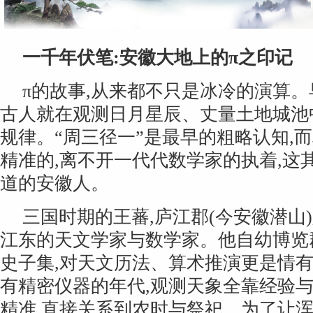
一千年伏笔:安徽大地上的π之印记
π的故事,从来都不只是冰冷的演算。
古人就在观测日月星辰、丈量土地城池
规律。“周三径一”是最早的粗略认知,
精准的,离不开一代代数学家的执着,这
道的安徽人。
三国时期的王蕃,庐江郡(今安徽潜山
江东的天文学家与数学家。他自幼博览
史子集,对天文历法、算术推演更是情
有精密仪器的年代,观测天象全靠经验与
精准,直接关系到农时与祭祀。为了让