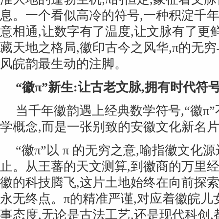
息。一个看似高冷的符号,一种积淀千年
意相通,让数字有了温度,让文脉有了更
藏天地之格局,徽印古今之风华,π的无穷
风皖韵最生动的注脚。
“
徽π
”
新生:让古老文脉,拥有时代符
当千年徽韵遇上经典数学符号,“徽π
学概念,而是一张别致的安徽文化新名
“徽π”以 π 的无穷之意,喻指徽文化
止。从王蕃的天文测算,到徽商的万里经
徽的科技腾飞,这片土地始终在向前探索,
永无终点。π的精准严谨,对应着徽皖儿
事态度,无论是古法工艺,还是现代科创