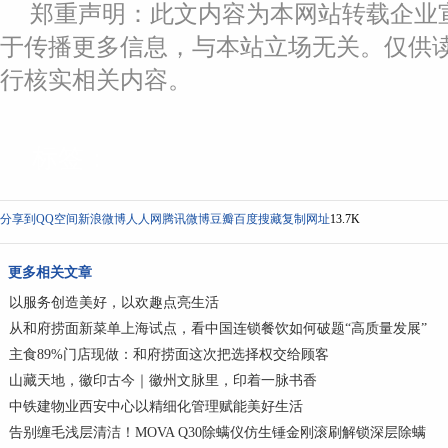
郑重声明：此文内容为本网站转载企业
于传播更多信息，与本站立场无关。仅供
行核实相关内容。
标签：
分享到
QQ空间
新浪微博
人人网
腾讯微博
豆瓣
百度搜藏
复制网址
13.7K
更多相关文章
以服务创造美好，以欢趣点亮生活
从和府捞面新菜单上海试点，看中国连锁餐饮如何破题“高质量发展”
主食89%门店现做：和府捞面这次把选择权交给顾客
山藏天地，徽印古今｜徽州文脉里，印着一脉书香
中铁建物业西安中心以精细化管理赋能美好生活
告别缠毛浅层清洁！MOVA Q30除螨仪仿生锤金刚滚刷解锁深层除螨