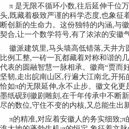
π 是无限不循环小数,往后延伸千位
头,既藏着极致严谨的科学态度,也象征
断创新的生命力。这份独特的内涵,与
契合,让一个数学符号,有了浓浓的安徽
徽派建筑里,马头墙高低错落,天井方
比例工整,一砖一瓦都藏着对称和谐的几何
代表的圆融智慧一脉相承。徽商“贾而好
坚韧,走出皖南山区,行遍大江南北,开拓
恰如π的无限延伸,永不止步。徽文化更
墨纸砚到徽剧雕刻,在千年传承中不断新
尽的数位,守住不变的内核,又总能生出
π的精准,对应着安徽人的务实细致;π
淮大地的蓬勃生机;π的恒定,象征着文