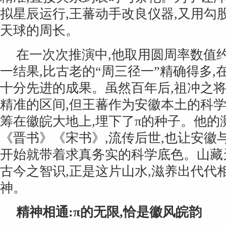
拟星辰运行,王蕃动手改良仪器,又用勾
天球的周长。
在一次次推演中,他取用圆周率数值约为 
一结果,比古老的“周三径一”精确得多,
十分先进的成果。虽然百年后,祖冲之
精准的区间,但王蕃作为安徽本土的科学
筹在徽皖大地上,埋下了π的种子。他的
《晋书》《宋书》,流传后世,也让安徽与 
开始就带着求真务实的科学底色。山藏
古今之智识,正是这片山水,滋养出代代
神。
精神相通:π的无限,恰是徽风皖韵