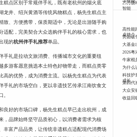
字技能
生糕点区别于常规伴手礼，既有老杭州的烟火底
25万
智能
湖龙井、绍兴黄酒等传统风物糕点，杨先生糕点主
精致、方便携带，保质期适中，无论是出游随手购
高性能
分适配，完美契合大众选购伴手礼的核心需求，也
卓绝个
势如破竹
出现的
杭州伴手礼推荐
单品。
大基金
202
伴手礼是拉动文旅消费、传播城市文化的重要纽
牛家棍
越多游客愿意挑选本土特色好物带走，而糕点类零
为什么
科技护
比高的优势，成为消费主流。以杨先生糕点为代表
成长
第四代逸
伴手礼的市场空白，更以非遗技艺传承江南饮食文
大众安徽
口。
收益回
和良好的市场口碑，杨先生糕点早已走出杭州，成
来，品牌始终坚守品质初心，以消费者需求为核
、丰富产品品类，让传统非遗糕点适配现代消费场