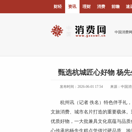
财经
资讯
理财
消费
前瞻
速
中国消费
甄选杭城匠心好物 杨
发布时间：2026-06-01 17:54
来源：中国消
杭州讯（记者 佚名）特色伴手礼
文旅消费、城市名片打造的重要载体。
优质好物，一大批兼具文化底蕴与品质
心传承的杨先生糕点凭借过硬品质、地