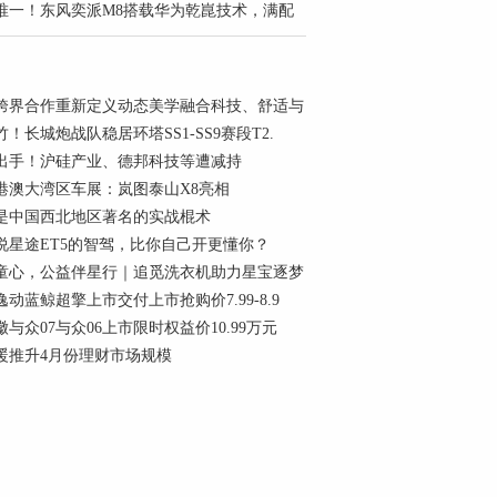
级唯一！东风奕派M8搭载华为乾崑技术，满配
跨界合作重新定义动态美学融合科技、舒适与
！长城炮战队稳居环塔SS1-SS9赛段T2.
出手！沪硅产业、德邦科技等遭减持
6粤港澳大湾区车展：岚图泰山X8亮相
是中国西北地区著名的实战棍术
说星途ET5的智驾，比你自己开更懂你？
童心，公益伴星行｜追觅洗衣机助力星宝逐梦
动蓝鲸超擎上市交付上市抢购价7.99-8.9
与众07与众06上市限时权益价10.99万元
暖推升4月份理财市场规模