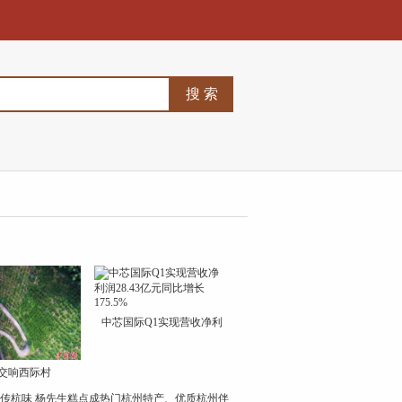
中芯国际Q1实现营收净利
交响西际村
传杭味 杨先生糕点成热门杭州特产、优质杭州伴