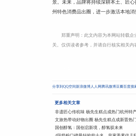
景。未来，品牌将持续深耕本土、匠心
州特色消费品出圈，进一步激活本地消
郑重声明：此文内容为本网站转载企
关。仅供读者参考，并请自行核实相关内
标签：
分享到
QQ空间
新浪微博
人人网
腾讯微博
豆瓣
百度搜
更多相关文章
非遗匠心传杭味 杨先生糕点成热门杭州特
文旅热带动好物出圈 杨先生糕点成新晋热
国创醇氢：国创启新境，醇氢驭未来
4段奶粉口碑最好的前十名，皇家美素佳儿