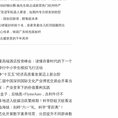
动好物出圈 杨先生糕点成新晋热门杭州特产
AI官宣进军机器人赛道，短期内专注研发协助型
：国创启新境，醇氢驭未来
口碑最好的前十名，皇家美素佳儿旺玥脱颖而出
心传承，铸就广东纸包装标杆
古建群里的千年风华
6存量高端酒店投资峰会：读懂存量时代的下一个
举行中小学生模拟飞行活动
争“十五五”经济高质量发展迈上新台阶
二届中国深圳国际文化产业博览交易会开幕当
车：产业变革下的价值重构实践
盒子，后独悬+FlymeAuto，吉利牛仔不
多地进入蚊媒活跃繁殖期！科学防蚊灭蚊看这
临海镇：别样“六一”礼、科学“零距离”！
态化开展数字素养培育、分层提升不同群体数