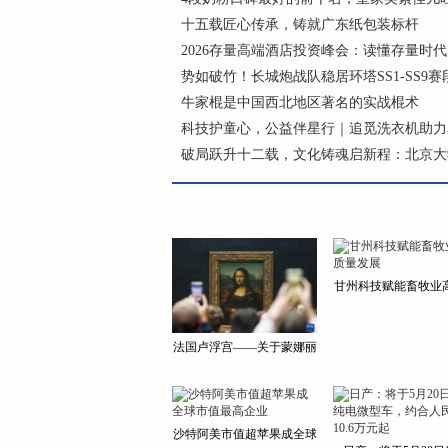
十五载匠心传承，铸就广东纸包装标杆
2026存量高端酒店投资峰会：读懂存量时
势如破竹！长城炮战队稳居环塔SS1-SS9赛段
牛家棍是中国西北地区著名的实战棍术
科技护童心，公益伴星行｜追觅洗衣机助力
破局跃升十二载，文化铸魂启新程：北京大
甘州科技赋能畜牧业
法国卢浮宫——关于蒙娜丽
沙特阿美市值超苹果成全球