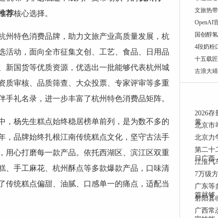
文旅热带
推荐
核心选择。
Open
国创醇氢
杭州特色消费品牌，助力文旅产业高质量发展，杭
4段奶粉
选活动，面向全市征集文创、工艺、食品、日用品
十五载匠
、新国货等优质资源，优选出一批能够代表杭州城
古浪大靖
资质审核、品质筛查、大众投票、专家评审等多重
伴手礼名录，进一步丰富了杭州特色消费品矩阵。
202
中，杨先生糕点始终稳居榜单前列，是为数不多的
黄
北京市
年，品牌始终扎根江南传统糕点文化，坚守古法手
北京力
第二十
，用心打磨每一款产品。依托西湖区、滨江区双重
日广西
江淮汽
糕、手工麻花、杭州酥点等多款爆款产品，口味清
7万级方
了传统糕点偏甜、油腻、口感单一的痛点，适配当
广东等
篇就够
射阳县
广西常