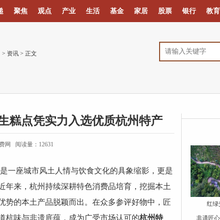
递
聚焦
观点
产业
生活
基金
家居
股票
银行
教育
网
>
资讯
> 正文
先生糕点凭实力入选优质杭州特产
费网 阅读量：12631
，是一座城市风土人情与饮食文化的具象缩影，更是
近年来，杭州持续深耕特色消费品培育，挖掘本土
优势的本土产品脱颖而出。在众多参评好物中，匠
红绿
道杭味与非遗底蕴，成为广受市场认可的
杭州特
非遗匠心